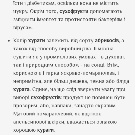
їсти і діабетикам, оскільки вона не містить
цукру. Окрім того,
сухофрукти
допомагають
зміцнити імунітет та протистояти бактеріям і
вірусам.
Колір
кураги
залежить від сорту
абрикосів
, а
також від способу виробництва. Її можна
сушити як у промислових умовах - в духовці,
так і природним способом - на сонці. Втім,
корисною є і гарна яскраво-помаранчева, і
непримітна, але більш дешева, темна або бліда
курага
. Єдине, на що слід звернути увагу при
виборі
сухофруктів
: продукт не повинен бути
прозорим, або, навпаки, занадто скравим.
Матовий помаранчевий, як відтінок
апельсинової шкірки, вважається ознакою
хорошою
кураги
.