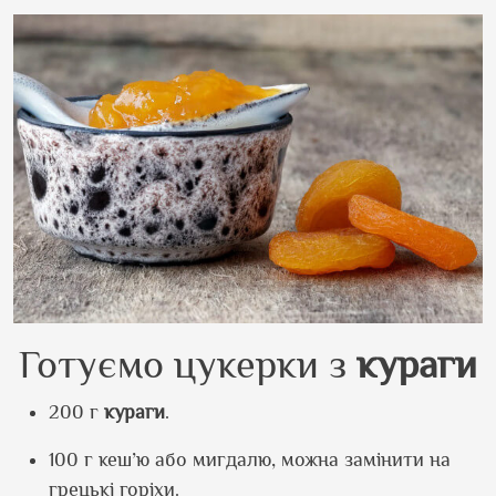
Готуємо цукерки з
кураги
200 г
кураги
.
100 г кеш’ю або мигдалю, можна замінити на
грецькі горіхи.