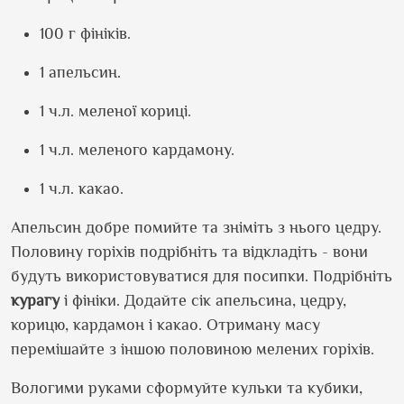
100 г фініків.
1 апельсин.
1 ч.л. меленої кориці.
1 ч.л. меленого кардамону.
1 ч.л. какао.
Апельсин добре помийте та зніміть з нього цедру.
Половину горіхів подрібніть та відкладіть - вони
будуть використовуватися для посипки. Подрібніть
курагу
і фініки. Додайте сік апельсина, цедру,
корицю, кардамон і какао. Отриману масу
перемішайте з іншою половиною мелених горіхів.
Вологими руками сформуйте кульки та кубики,