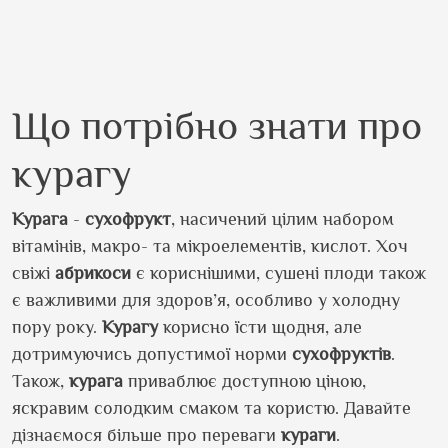
Що потрібно знати про
курагу
Курага
-
сухофрукт
, насичений цілим набором
вітамінів, макро- та мікроелементів, кислот. Хоч
свіжі
абрикоси
є кориснішими, сушені плоди також
є важливими для здоров’я, особливо у холодну
пору року.
Курагу
корисно їсти щодня, але
дотримуючись допустимої норми
сухофруктів
.
Також,
курага
приваблює доступною ціною,
яскравим солодким смаком та користю. Давайте
дізнаємося більше про переваги
кураги
.