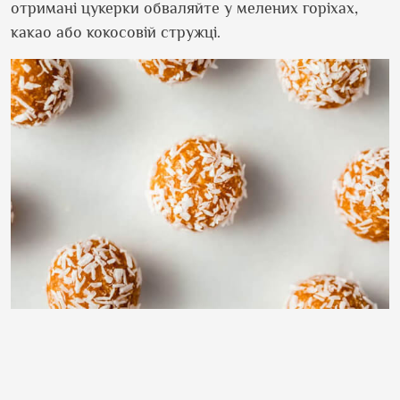
отримані цукерки обваляйте у мелених горіхах,
какао або кокосовій стружці.