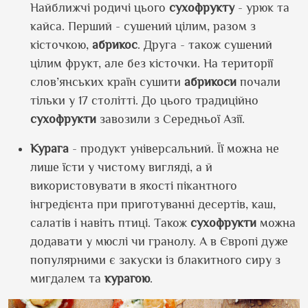
Найближчі родичі цього
сухофрукту
- урюк та
кайса. Перший - сушений цілим, разом з
кісточкою,
абрикос
. Друга - також сушений
цілим фрукт, але без кісточки. На території
слов’янських країн сушити
абрикоси
почали
тільки у 17 столітті. До цього традиційно
сухофрукти
завозили з Середньої Азії.
Курага
- продукт універсальний. Її можна не
лише їсти у чистому вигляді, а й
використовувати в якості пікантного
інгредієнта при приготуванні десертів, каш,
салатів і навіть птиці. Також
сухофрукти
можна
додавати у мюслі чи гранолу. А в Європі дуже
популярними є закуски із блакитного сиру з
мигдалем та
курагою
.