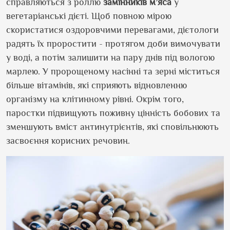
справляються з роллю
замінників
м’яса
у
вегетаріанські дієті. Щоб повною мірою
скористатися оздоровчими перевагами, дієтологи
радять їх проростити - протягом доби вимочувати
у воді, а потім залишити на пару днів під вологою
марлею. У пророщеному насінні та зерні міститься
більше вітамінів, які сприяють відновленню
організму на клітинному рівні. Окрім того,
паростки підвищують поживну цінність бобових та
зменшують вміст антинутрієнтів, які сповільнюють
засвоєння корисних речовин.