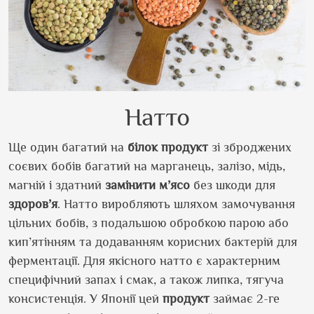
Натто
Ще один багатий на
білок
продукт
зі зброджених
соєвих бобів багатий на марганець, залізо, мідь,
магній і здатний
замінити
м’ясо
без шкоди для
здоров’я
. Натто виробляють шляхом замочування
цільних бобів, з подальшою обробкою парою або
кип’ятінням та додаванням корисних бактерій для
ферментації. Для якісного натто є характерним
специфічний запах і смак, а також липка, тягуча
консистенція. У Японії цей
продукт
займає 2-ге