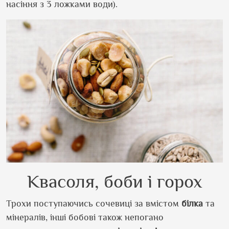
насіння з 3 ложками води).
Квасоля, боби і горох
Трохи поступаючись сочевиці за вмістом
білка
та
мінералів, інші бобові також непогано