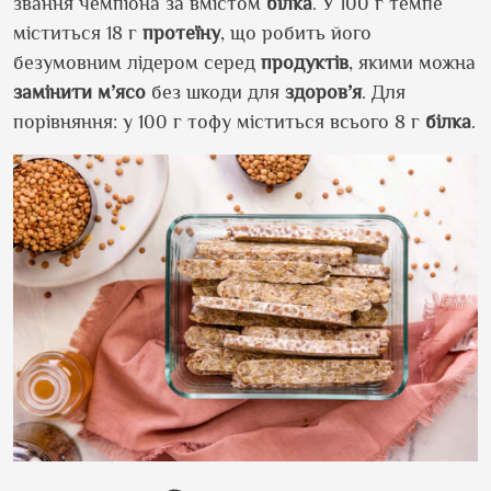
звання чемпіона за вмістом
білка
. У 100 г темпе
міститься 18 г
протеїну
, що робить його
безумовним лідером серед
продуктів
, якими можна
замінити
м’ясо
без шкоди для
здоров’я
. Для
порівняння: у 100 г тофу міститься всього 8 г
білка
.