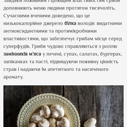
Завдяки поживним і цілющим властивостям гриби
доповнюють меню людини протягом тисячоліть.
Сучасними вченими доведено, що це
низькокалорійне джерело
білка
володіє видатними
антиоксидантними та протимікробними
властивостями, що забезпечує грибам місце серед
суперфудів. Гриби чудово справляються з роллю
замінників
м’яса
у печені, супах, салатах, бургерах,
запіканках та пасті, підвищуючи поживну цінність
страв і надаючи їм апетитного та насиченого
аромату.