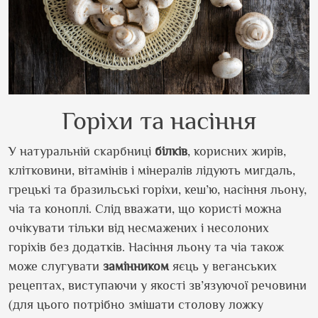
Горіхи та насіння
У натуральній скарбниці
білків
, корисних жирів,
клітковини, вітамінів і мінералів лідують мигдаль,
грецькі та бразильські горіхи, кеш’ю, насіння льону,
чіа та коноплі. Слід вважати, що користі можна
очікувати тільки від несмажених і несолоних
горіхів без додатків. Насіння льону та чіа також
може слугувати
замінником
яєць у веганських
рецептах, виступаючи у якості зв’язуючої речовини
(для цього потрібно змішати столову ложку