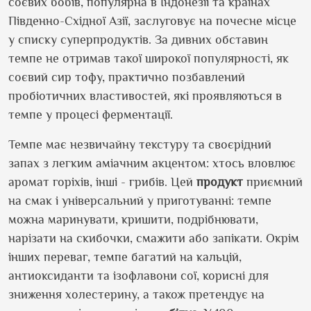
соєвих бобів, популярна в Індонезії та країнах
Південно-Східної Азії, заслуговує на почесне місце
у списку суперпродуктів. За дивних обставин
темпе не отримав такої широкої популярності, як
соєвий сир тофу, практично позбавлений
пробіотичних властивостей, які проявляються в
темпе у процесі ферментації.
Темпе має незвичайну текстуру та своєрідний
запах з легким аміачним акцентом: хтось вловлює
аромат горіхів, інші - грибів. Цей
продукт
приємний
на смак і універсальний у приготуванні: темпе
можна маринувати, кришити, подрібнювати,
нарізати на скибочки, смажити або запікати. Окрім
інших переваг, темпе багатий на кальцій,
антиоксиданти та ізофлавони сої, корисні для
зниження холестерину, а також претендує на