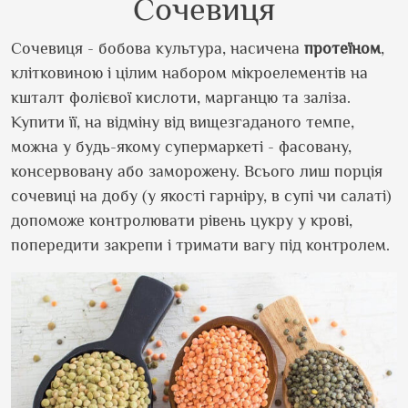
Сочевиця
Сочевиця - бобова культура, насичена
протеїном
,
клітковиною і цілим набором мікроелементів на
кшталт фолієвої кислоти, марганцю та заліза.
Купити її, на відміну від вищезгаданого темпе,
можна у будь-якому супермаркеті - фасовану,
консервовану або заморожену. Всього лиш порція
сочевиці на добу (у якості гарніру, в супі чи салаті)
допоможе контролювати рівень цукру у крові,
попередити закрепи і тримати вагу під контролем.