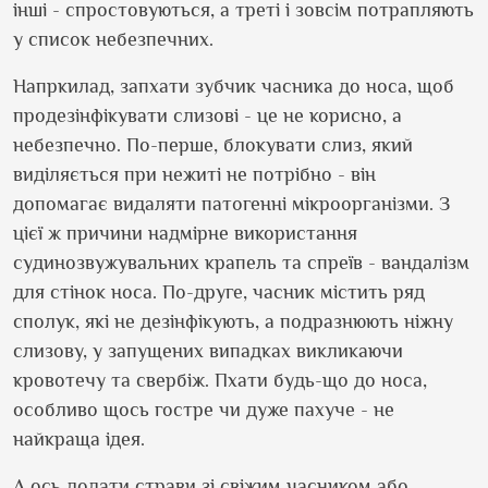
інші - спростовуються, а треті і зовсім потрапляють
у список небезпечних.
Напркилад, запхати зубчик часника до носа, щоб
продезінфікувати слизові - це не корисно, а
небезпечно. По-перше, блокувати слиз, який
виділяється при нежиті не потрібно - він
допомагає видаляти патогенні мікроорганізми. З
цієї ж причини надмірне використання
судинозвужувальних крапель та спреїв - вандалізм
для стінок носа. По-друге, часник містить ряд
сполук, які не дезінфікують, а подразнюють ніжну
слизову, у запущених випадках викликаючи
кровотечу та свербіж. Пхати будь-що до носа,
особливо щось гостре чи дуже пахуче - не
найкраща ідея.
А ось додати страви зі свіжим часником або