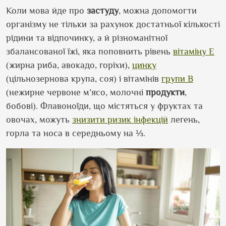
Коли мова йде про
застуду
, можна допомогти
організму не тільки за рахунок достатньої кількості
рідини та відпочинку, а й різноманітної
збалансованої їжі, яка поповнить рівень
вітаміну E
(жирна риба, авокадо, горіхи),
цинку
(цільнозернова крупа, соя) і вітамінів
групи B
(нежирне червоне м’ясо, молочні
продукти
,
бобові). Флавоноїди, що містяться у фруктах та
овочах, можуть
знизити ризик інфекцій
легень,
горла та носа в середньому на ⅓.