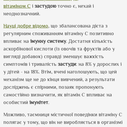
вітаміном С
і
застудою
точно є, нехай і
неоднозначний.
Науці добре відомо
, що збалансована дієта з
регулярним споживанням вітаміну С позитивно
впливає на
імунну систему
. Достатня кількість
аскорбінової кислоти (із овочів та фруктів або у
вигляді добавок) справді зменшує важкість
симптомів і тривалість
застуди
: на 8% у дорослих і
у дітей - на 18%. Втім, вчені наголошують, що цей
механізм ще не до кінця вивчений, а результати
досліджень є спірними, позаяк пропонують
самостійно визначити, як вітамін С впливає на
особистий
імунітет
.
Можливо, таємниця містичної поведінки вітаміну С
полягає у тому, що він не виробляється в організмі