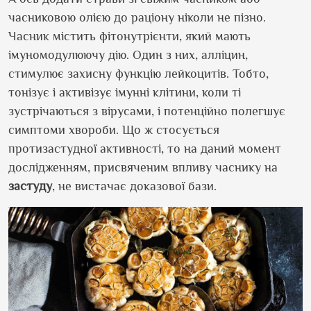
часниковою олією до раціону ніколи не пізно.
Часник містить фітонутрієнти, який мають
імуномодулюючу дію. Один з них, алліцин,
стимулює захисну функцію лейкоцитів. Тобто,
тонізує і активізує імунні клітини, коли ті
зустрічаються з вірусами, і потенційно полегшує
симптоми хвороби. Що ж стосується
протизастудної активності, то на даний момент
дослідженням, присвяченим впливу часнику на
застуду
, не вистачає доказової бази.