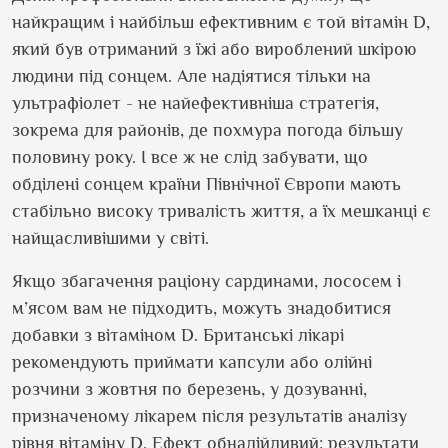
найкращим і найбільш ефективним є той вітамін D,
який був отриманий з їжі або вироблений шкірою
людини під сонцем. Але надіятися тільки на
ультрафіолет - не найефективніша стратегія,
зокрема для районів, де похмура погода більшу
половину року. І все ж не слід забувати, що
обділені сонцем країни Північної Європи мають
стабільно високу тривалість життя, а їх мешканці є
найщасливішими у світі.
Якщо збагачення раціону сардинами, лососем і
м’ясом вам не підходить, можуть знадобитися
добавки з вітаміном D. Британські лікарі
рекомендують приймати капсули або олійні
розчини з жовтня по березень, у дозуванні,
призначеному лікарем після результатів аналізу
рівня вітаміну D. Ефект обнадійливий: результати