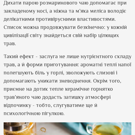
Дихати парою розмаринового чаю допомагає при
закладеному носі, а ніжна та м’яка меліса володіє
делікатними противірусними властивостями.
Список можна продовжувати безкінечно: у кожній
цивілізації світу знайдеться свій набір цілющих
трав.
Такий ефект - заслуга не лише нутрієнтного складу
трав, а й форми приготування: ароматні теплі напої
полегшують біль у горлі, зволожують слизові і
допомагають уникати зневоднення. Окрім того,
приємне на дотик тепле керамічне горнятко
трав’яного чаю додасть затишку атмосфері
відпочинку - тобто, слугуватиме ще й
психологічною пігулкою.