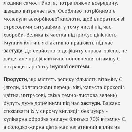
людини самостійно, а, потрапляючи всередину,
швидко витрачається. Особливо потрібними є
молекули аскорбінової кислоти, щоб впоратися зі
стресовими ситуаціями, у тому числі під час
хвороби. Велика їх частка підтримує цілісність
імунних клітин, які активно працюють під час
застуди
. До серйозного дефіциту справа, звісно, не
дійде, але профілактичне поповнення вітаміну С
покращить роботу
імунної системи
.
Продукти
, що містять велику кількість вітаміну С
(ягоди, болгарський перець, ківі, капуста броколі і
цвітна, цитрусові, свіжа темно-листова зелень)
будуть дуже доречними під час
застуди
. Бажано
споживати їх у сирому вигляді і без цукру -
кулінарна обробка знищує близько 70% вітаміну С,
а солодко-жирна дієта має негативний вплив на