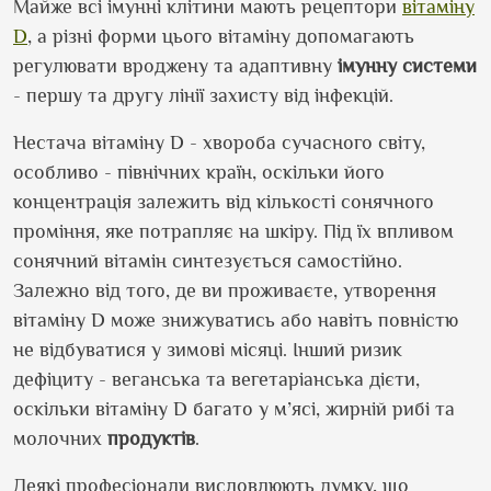
Майже всі імунні клітини мають рецептори
вітаміну
D
, а різні форми цього вітаміну допомагають
регулювати вроджену та адаптивну
імунну системи
- першу та другу лінії захисту від інфекцій.
Нестача вітаміну D - хвороба сучасного світу,
особливо - північних країн, оскільки його
концентрація залежить від кількості сонячного
проміння, яке потрапляє на шкіру. Під їх впливом
сонячний вітамін синтезується самостійно.
Залежно від того, де ви проживаєте, утворення
вітаміну D може знижуватись або навіть повністю
не відбуватися у зимові місяці. Інший ризик
дефіциту - веганська та вегетаріанська дієти,
оскільки вітаміну D багато у м’ясі, жирній рибі та
молочних
продуктів
.
Деякі професіонали висловлюють думку, що