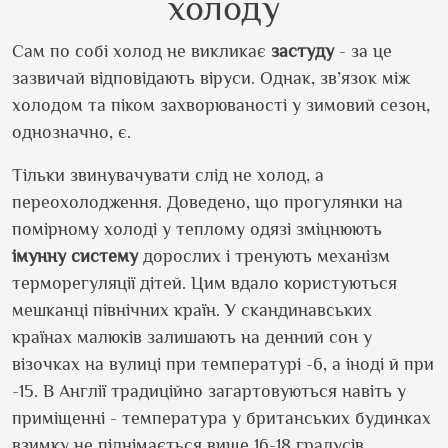
холоду
Сам по собі холод не викликає
застуду
- за це
зазвичай відповідають віруси. Однак, зв’язок між
холодом та піком захворюваності у зимовий сезон,
однозначно, є.
Тільки звинувачувати слід не холод, а
переохолодження. Доведено, що прогулянки на
помірному холоді у теплому одязі зміцнюють
імунну систему
дорослих і тренують механізм
терморегуляції дітей. Цим вдало користуються
мешканці північних країн. У скандинавських
країнах малюків залишають на денний сон у
візочках на вулиці при температурі -6, а іноді й при
-15. В Англії традиційно загартовуються навіть у
приміщенні - температура у британських будинках
взимку не піднімається вище 16-18 градусів.