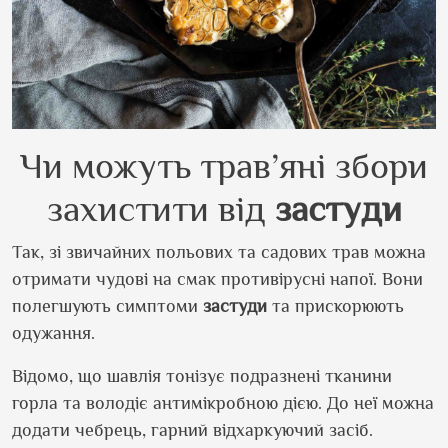
Чи можуть трав’яні збори
захистити від
застуди
Так, зі звичайних польових та садових трав можна
отримати чудові на смак противірусні напої. Вони
полегшують симптоми
застуди
та прискорюють
одужання.
Відомо, що шавлія тонізує подразнені тканини
горла та володіє антимікробною дією. До неї можна
додати чебрець, гарний відхаркуючий засіб.