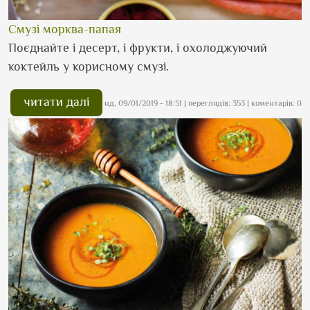
Смузі морква-папая
Поєднайте і десерт, і фрукти, і охолоджуючий
коктейль у корисному смузі.
читати далі
нд, 09/01/2019 - 18:51
| переглядів: 353 | коментарів: 0