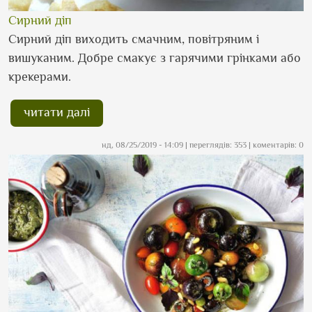
Сирний діп
Сирний діп виходить смачним, повітряним і
вишуканим. Добре смакує з гарячими грінками або
крекерами.
читати далі
нд, 08/25/2019 - 14:09
| переглядів: 353 | коментарів: 0