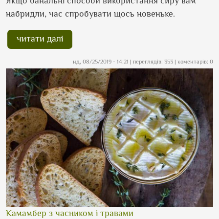
Якщо банальні способи використання сиру вам
набридли, час спробувати щось новеньке.
читати далі
нд, 08/25/2019 - 14:21
| переглядів: 353 | коментарів: 0
Камамбер з часником і травами