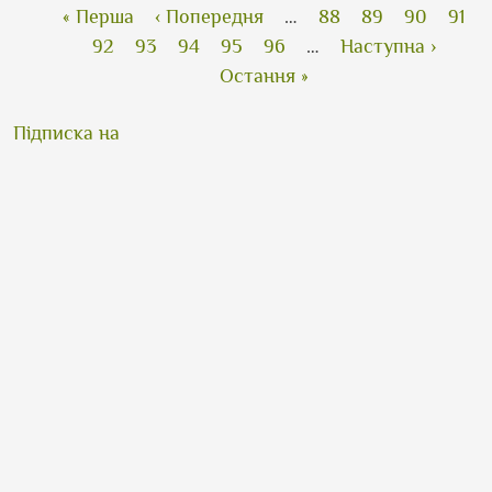
Розбивка на сторінки
Перша сторінка
Попередня сторінка
Сторінка
Сторінка
Сторінка
Стор
« Перша
‹ Попередня
…
88
89
90
91
Поточна сторінка
Сторінка
Сторінка
Сторінка
Сторінка
Наступна сторін
92
93
94
95
96
…
Наступна ›
Остання сторінка
Остання »
Підписка на