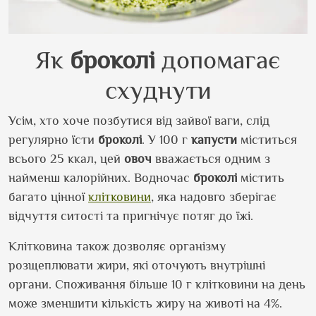
Як
броколі
допомагає
схуднути
Усім, хто хоче позбутися від зайвої ваги, слід
регулярно їсти
броколі
. У 100 г
капусти
міститься
всього 25 ккал, цей
овоч
вважається одним з
найменш калорійних. Водночас
броколі
містить
багато цінної
клітковини
, яка надовго зберігає
відчуття ситості та пригнічує потяг до їжі.
Клітковина також дозволяє організму
розщеплювати жири, які оточують внутрішні
органи. Споживання більше 10 г клітковини на день
може зменшити кількість жиру на животі на 4%.