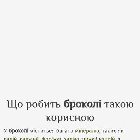
Що робить
броколі
такою
корисною
У
броколі
міститься багато
мінералів
, таких як
калій
,
кальцій
,
фосфор
,
залізо
,
цинк
і
натрій
, а