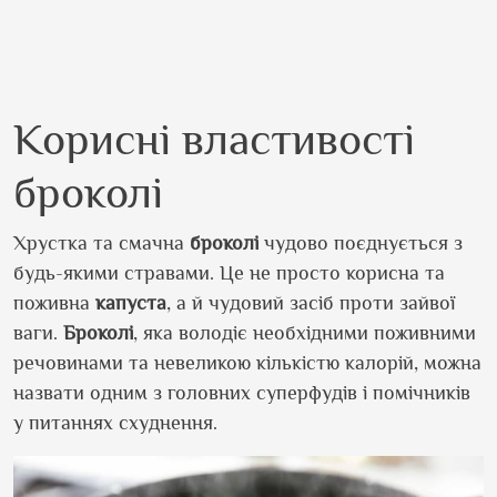
Корисні властивості
броколі
Хрустка та смачна
броколі
чудово поєднується з
будь-якими стравами. Це не просто корисна та
поживна
капуста
, а й чудовий засіб проти зайвої
ваги.
Броколі
, яка володіє необхідними поживними
речовинами та невеликою кількістю калорій, можна
назвати одним з головних суперфудів і помічників
у питаннях схуднення.