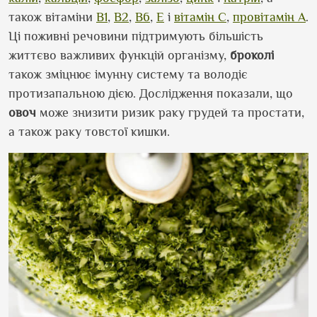
також вітаміни
B1
,
B2
,
B6
,
E
і
вітамін С
,
провітамін A
.
Ці поживні речовини підтримують більшість
життєво важливих функцій організму,
броколі
також зміцнює імунну систему та володіє
протизапальною дією. Дослідження показали, що
овоч
може знизити ризик раку грудей та простати,
а також раку товстої кишки.