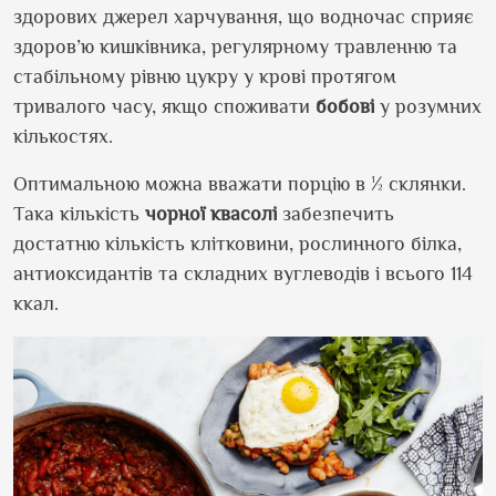
здорових джерел харчування, що водночас сприяє
здоров’ю кишківника, регулярному травленню та
стабільному рівню цукру у крові протягом
тривалого часу, якщо споживати
бобові
у розумних
кількостях.
Оптимальною можна вважати порцію в ½ склянки.
Така кількість
чорної
квасолі
забезпечить
достатню кількість клітковини, рослинного білка,
антиоксидантів та складних вуглеводів і всього 114
ккал.