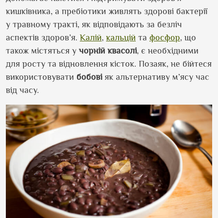
кишківника, а пребіотики живлять здорові бактерії
у травному тракті, як відповідають за безліч
аспектів здоров’я.
Калій
,
кальцій
та
фосфор
, що
також містяться у
чорній
квасолі
, є необхідними
для росту та відновлення кісток. Позаяк, не бійтеся
використовувати
бобові
як альтернативу м’ясу час
від часу.