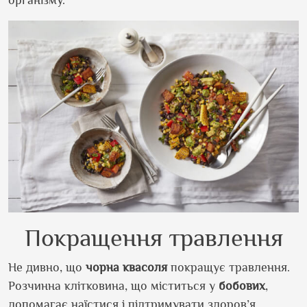
організму.
Покращення травлення
Не дивно, що
чорна
квасоля
покращує травлення.
Розчинна клітковина, що міститься у
бобових
,
допомагає наїстися і підтримувати здоров’я