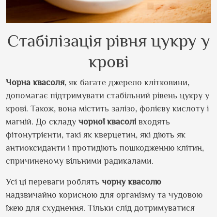
Стабілізація рівня цукру у
крові
Чорна
квасоля
, як багате джерело клітковини,
допомагає підтримувати стабільний рівень цукру у
крові. Також, вона містить залізо, фолієву кислоту і
магній. До складу
чорної
квасолі
входять
фітонутрієнти, такі як кверцетин, які діють як
антиоксиданти і протидіють пошкодженню клітин,
спричиненому вільними радикалами.
Усі ці переваги роблять
чорну
квасолю
надзвичайно корисною для організму та чудовою
їжею для схуднення. Тільки слід дотримуватися