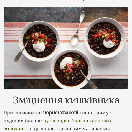
Зміцнення кишківника
При споживанні
чорної
квасолі
тіло отримує
чудовий баланс
вуглеводів
,
білків
і
харчових
волокон
. Це дозволяє організму мати кілька