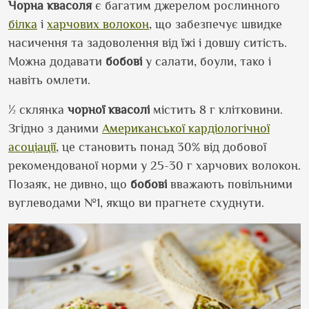
Чорна
квасоля
є багатим джерелом рослинного
білка
і
харчових волокон
, що забезпечує швидке
насичення та задоволення від їжі і довшу ситість.
Можна додавати
бобові
у салати, боули, тако і
навіть омлети.
½ склянка
чорної
квасолі
містить 8 г клітковини.
Згідно з даними
Американської кардіологічної
асоціації
, це становить понад 30% від добової
рекомендованої норми у 25-30 г харчових волокон.
Позаяк, не дивно, що
бобові
вважають повільними
вуглеводами №1, якщо ви прагнете схуднути.