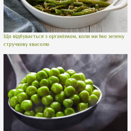
Що відбувається з організмом, коли ми їмо зелену
стручкову квасолю