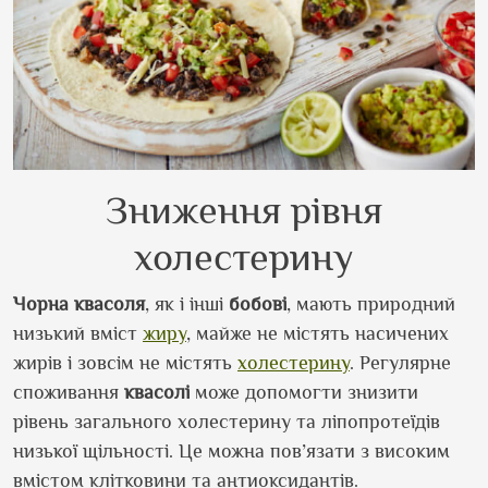
Зниження рівня
холестерину
Чорна
квасоля
, як і інші
бобові
, мають природний
низький вміст
жиру
, майже не містять насичених
жирів і зовсім не містять
холестерину
. Регулярне
споживання
квасолі
може допомогти знизити
рівень загального холестерину та ліпопротеїдів
низької щільності. Це можна пов’язати з високим
вмістом клітковини та антиоксидантів.