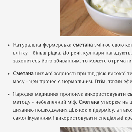
Натуральна фермерська
сметана
змінює свою кон
влітку - більш рідка. До речі, кулінари нагадую
захопитесь його збиванням, то можете отримати
Сметана
низької жирності при під дією високої т
масу - цей процес є нормальним. Втім, такий е
Народна медицина пропонує використовувати
с
методу - небезпечний міф.
Сметана
утворює на ш
диханню пошкоджених ділянок епідермісу, а так
самолікуванням і використовувати спеціальні кр