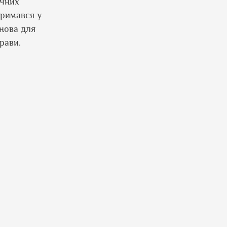
ичних
римався у
нова для
рави.