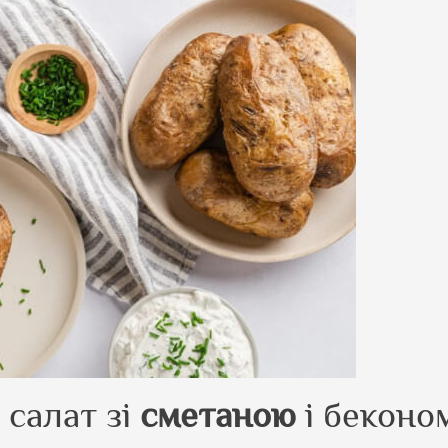
 салат зі
сметаною
і беконо