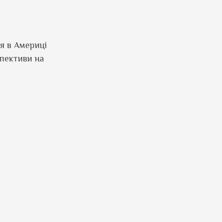
е
я в Америці
спективи на