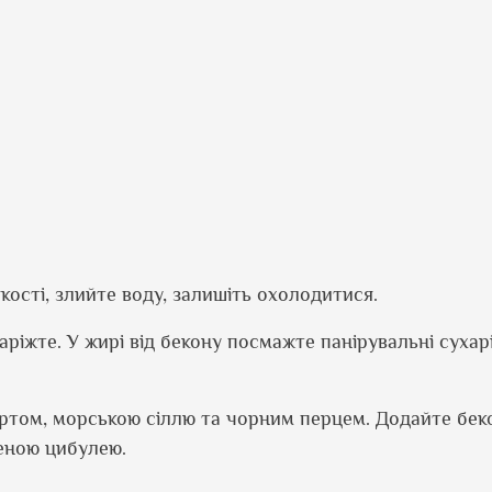
якості, злийте воду, залишіть охолодитися.
ріжте. У жирі від бекону посмажте панірувальні сухарі
уртом, морською сіллю та чорним перцем. Додайте беко
неною цибулею.