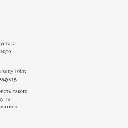
уста, а
надто
воду і білу
одукту
.
ність такого
у та
йматися