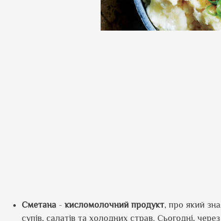
Сметана
-
кисломолочний
продукт
, про який зн
супів, салатів та холодних страв. Сьогодні, через