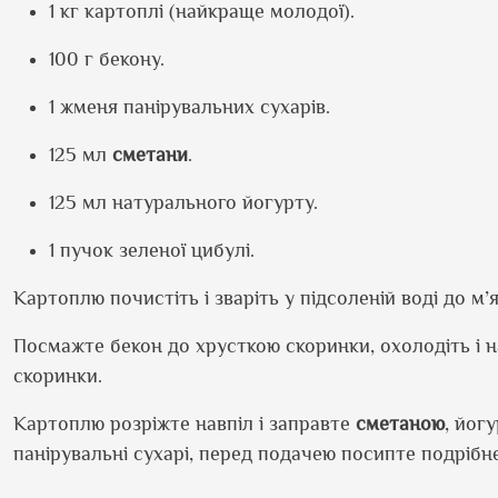
1 кг картоплі (найкраще молодої).
100 г бекону.
1 жменя панірувальних сухарів.
125 мл
сметани
.
125 мл натурального йогурту.
1 пучок зеленої цибулі.
Картоплю почистіть і зваріть у підсоленій воді до м’
Посмажте бекон до хрусткою скоринки, охолодіть і на
скоринки.
Картоплю розріжте навпіл і заправте
сметаною
, йог
панірувальні сухарі, перед подачею посипте подріб