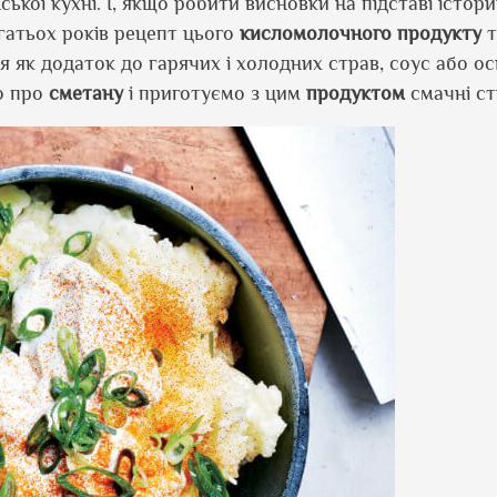
ської кухні. І, якщо робити висновки на підставі істор
агатьох років рецепт цього
кисломолочного
продукту
т
 як додаток до гарячих і холодних страв, соус або ос
го про
сметану
і приготуємо з цим
продуктом
смачні ст