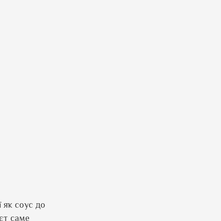
 як соус до
ієт саме