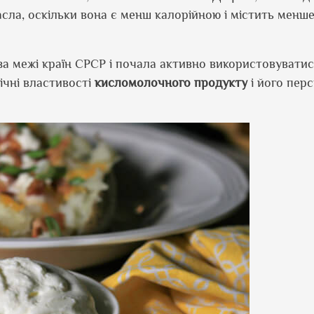
ла, оскільки вона є менш калорійною і містить менш
а межі країн СРСР і почала активно використовуватис
ічні властивості
кисломолочного продукту
і його пер