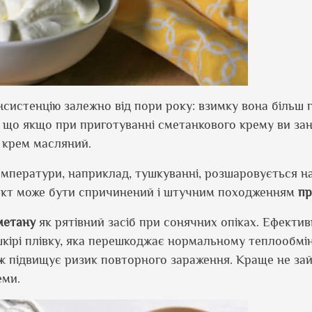
систенцію залежно від пори року: взимку вона більш г
ть, що якщо при приготуванні сметанкового крему ви за
 крем масляний.
емператури, наприклад, тушкуванні, розшаровується на 
фект може бути спричинений і штучним походженням
пр
метану
як рятівний засіб при сонячних опіках. Ефектив
кірі плівку, яка перешкоджає нормальному теплообмін
ож підвищує ризик повторного зараження. Краще не за
еми.