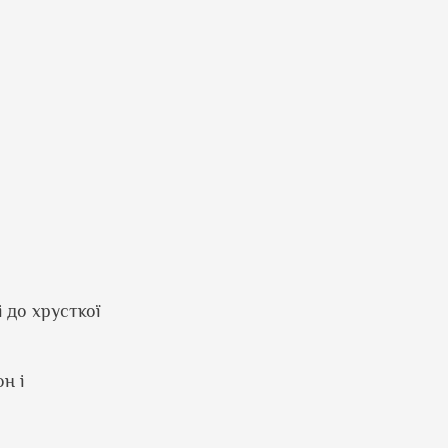
 до хрусткої
н і