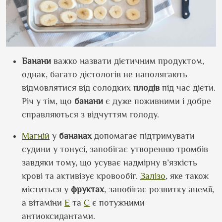
Банани
важко назвати дієтичним продуктом,
однак, багато дієтологів не наполягають
відмовлятися від солодких
плодів
під час дієти.
Річ у тім, що
банани
є дуже поживними і добре
справляються з відчуттям голоду.
Магній
у
бананах
допомагає підтримувати
судини у тонусі, запобігає утворенню тромбів
завдяки тому, що усуває надмірну в’язкість
крові та активізує кровообіг.
Залізо
, яке також
міститься у
фруктах
, запобігає розвитку анемії,
а вітаміни
E
та
C
є потужними
антиоксидантами.