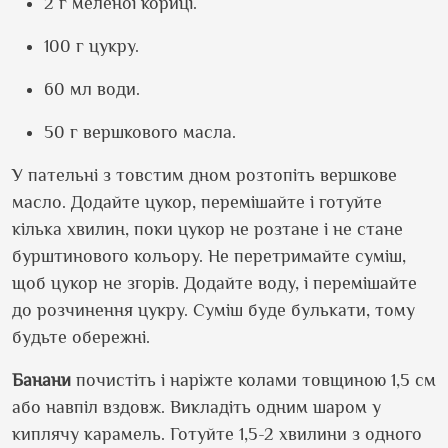
2 г меленої кориці.
100 г цукру.
60 мл води.
50 г вершкового масла.
У пательні з товстим дном розтопіть вершкове
масло. Додайте цукор, перемішайте і готуйте
кілька хвилин, поки цукор не розтане і не стане
бурштинового кольору. Не перетримайте суміш,
щоб цукор не згорів. Додайте воду, і перемішайте
до розчинення цукру. Суміш буде булькати, тому
будьте обережні.
Банани
почистіть і наріжте колами товщиною 1,5 см
або навпіл вздовж. Викладіть одним шаром у
киплячу карамель. Готуйте 1,5-2 хвилини з одного