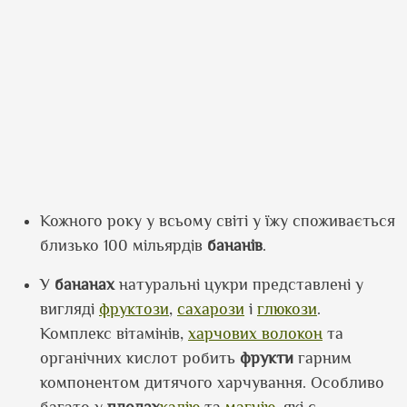
Кожного року у всьому світі у їжу споживається
близько 100 мільярдів
бананів
.
У
бананах
натуральні цукри представлені у
вигляді
фруктози
,
сахарози
і
глюкози
.
Комплекс вітамінів,
харчових волокон
та
органічних кислот робить
фрукти
гарним
компонентом дитячого харчування. Особливо
багато у
плодах
калію
та
магнію
, які є