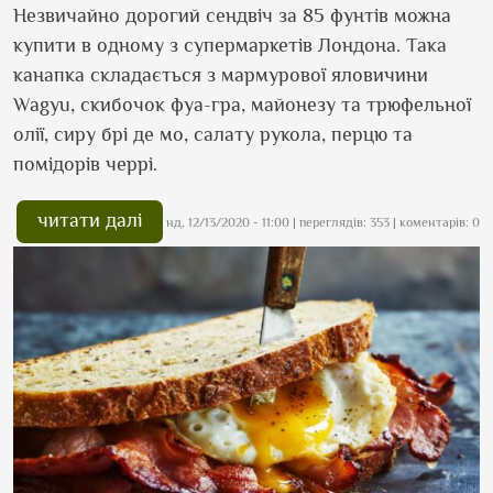
Незвичайно дорогий сендвіч за 85 фунтів можна
купити в одному з супермаркетів Лондона. Така
канапка складається з мармурової яловичини
Wagyu, скибочок фуа-гра, майонезу та трюфельної
олії, сиру брі де мо, салату рукола, перцю та
помідорів черрі.
читати далі
нд, 12/13/2020 - 11:00
| переглядів: 353 | коментарів: 0