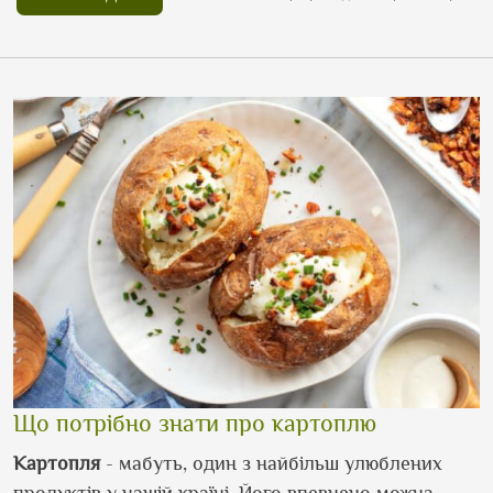
Що потрібно знати про картоплю
Картопля
- мабуть, один з найбільш улюблених
продуктів у нашій країні. Його впевнено можна