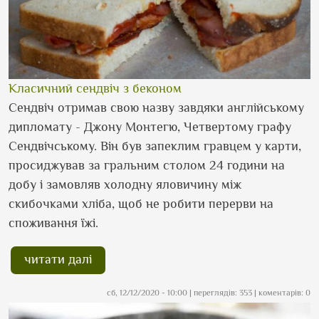
Класичний сендвіч з беконом
Сендвіч отримав свою назву завдяки англійському
дипломату - Джону Монтегю, Четвертому графу
Сендвічському. Він був запеклим гравцем у карти,
просиджував за гральним столом 24 години на
добу і замовляв холодну яловичину між
скибочками хліба, щоб не робити перерви на
споживання їжі.
читати далі
сб, 12/12/2020 - 10:00
| переглядів: 353 | коментарів: 0