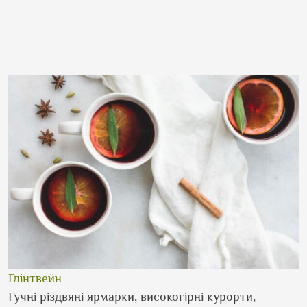
Глінтвейн
Гучні різдвяні ярмарки, високогірні курорти,