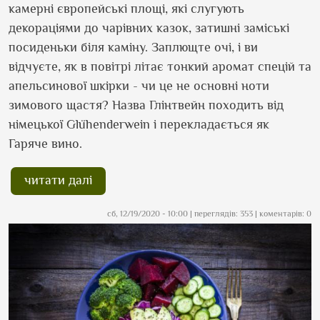
камерні європейські площі, які слугують
декораціями до чарівних казок, затишні заміські
посиденьки біля каміну. Заплющте очі, і ви
відчуєте, як в повітрі літає тонкий аромат спецій та
апельсинової шкірки - чи це не основні ноти
зимового щастя? Назва Глінтвейн походить від
німецької Glühenderwein і перекладається як
Гаряче вино.
читати далі
сб, 12/19/2020 - 10:00
| переглядів: 353 | коментарів: 0