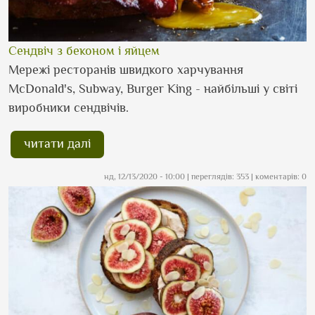
Сендвіч з беконом і яйцем
Мережі ресторанів швидкого харчування
McDonald's, Subway, Burger King - найбільші у світі
виробники сендвічів.
читати далі
нд, 12/13/2020 - 10:00
| переглядів: 353 | коментарів: 0