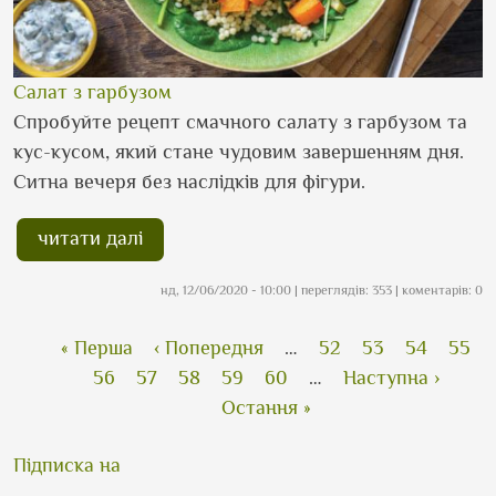
Салат з гарбузом
Спробуйте рецепт смачного салату з гарбузом та
кус-кусом, який стане чудовим завершенням дня.
Ситна вечеря без наслідків для фігури.
читати далі
нд, 12/06/2020 - 10:00
| переглядів: 353 | коментарів: 0
Розбивка на сторінки
Перша сторінка
Попередня сторінка
Сторінка
Сторінка
Сторінка
Стор
« Перша
‹ Попередня
…
52
53
54
55
Поточна сторінка
Сторінка
Сторінка
Сторінка
Сторінка
Наступна сторін
56
57
58
59
60
…
Наступна ›
Остання сторінка
Остання »
Підписка на