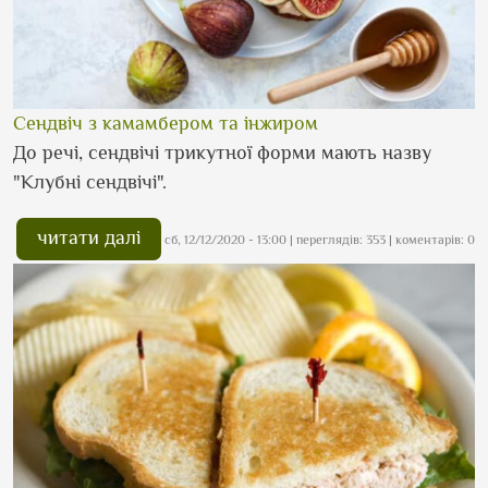
Сендвіч з камамбером та інжиром
До речі, сендвічі трикутної форми мають назву
"Клубні сендвічі".
читати далі
сб, 12/12/2020 - 13:00
| переглядів: 353 | коментарів: 0