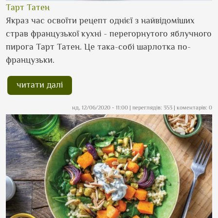
Тарт Татен
Якраз час освоїти рецепт однієї з найвідоміших
страв французької кухні - перегорнутого яблучного
пирога Тарт Татен. Це така-собі шарлотка по-
французьки.
читати далі
нд, 12/06/2020 - 11:00
| переглядів: 353 | коментарів: 0