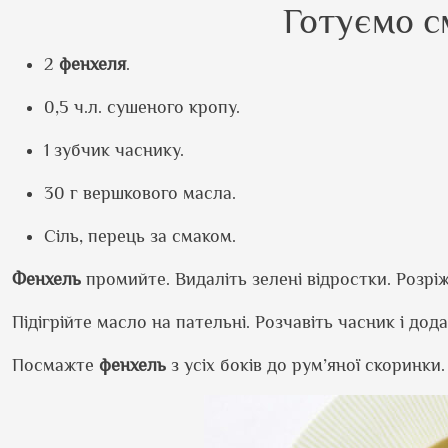
Готуємо 
2
фенхеля
.
0,5 ч.л. сушеного кропу.
1 зубчик часнику.
30 г вершкового масла.
Сіль, перець за смаком.
Фенхель
промийте. Видаліть зелені відростки. Розр
Підігрійте масло на пательні. Розчавіть часник і до
Посмажте
фенхель
з усіх боків до рум’яної скоринк