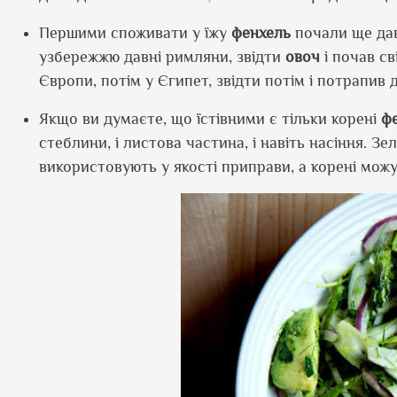
Першими споживати у їжу
фенхель
почали ще дав
узбережжю давні римляни, звідти
овоч
і почав св
Європи, потім у Єгипет, звідти потім і потрапив д
Якщо ви думаєте, що їстівними є тільки корені
ф
стеблини, і листова частина, і навіть насіння. З
використовують у якості приправи, а корені можу