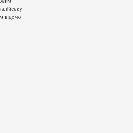
совим
талійську
ам відомо