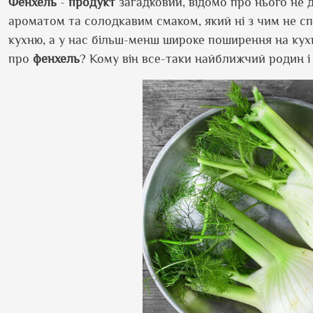
Фенхель
-
продукт
загадковий, відомо про нього не д
ароматом та солодкавим смаком, який ні з чим не с
кухню, а у нас більш-менш широке поширення на кух
про
фенхель
? Кому він все-таки найближчий родин і