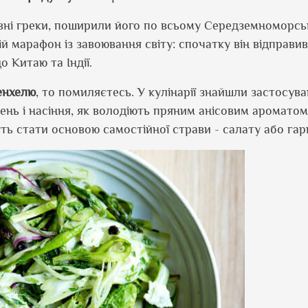
ні греки, поширили його по всьому Середземноморс
ій марафон із завоювання світу: спочатку він відправив
о Китаю та Індії.
енхелю
, то помиляєтесь. У кулінарії знайшли застосува
елень і насіння, як володіють пряним анісовим аромато
ть стати основою самостійної страви - салату або гарн