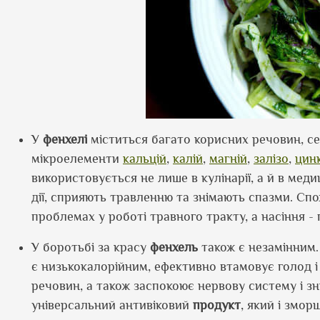
У
фенхелі
міститься багато корисних речовин, се
мікроелементи
кальцій
,
калій
,
магній
,
залізо
,
цин
використовується не лише в кулінарії, а й в мед
дії, сприяють травленню та знімають спазми. С
проблемах у роботі травного тракту, а насіння - п
У боротьбі за красу
фенхель
також є незамінним
є низькокалорійним, ефективно втамовує голод і
речовин, а також заспокоює нервову систему і зн
універсальний антивіковий
продукт
, який і змор