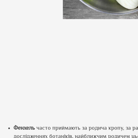
Фенхель
часто приймають за родича кропу, за ра
дослідженнях ботаніків, найближчим родичем ц