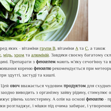
ред яких - вітаміни
групи B
, вітаміни
A
та
C
, а також
к
,
мідь
,
хром
та
алюміній
. Завдяки своєму багатому скл
ицині. Препарати з
фенхелем
мають м’яку сечогінну та 
поживання кореню
фенхелю
рекомендується при метеори
ри здутті, застуді та кашлі.
. Цей
овоч
вважається чудовим
продуктом
для схуднен
 заодно виводить з організму зайву рідину, стимулює 
ижує рівень холестерину. А олія на основі
фенхелю
- п
шки розгладжує, і мішки під очима забирає, і утворенн