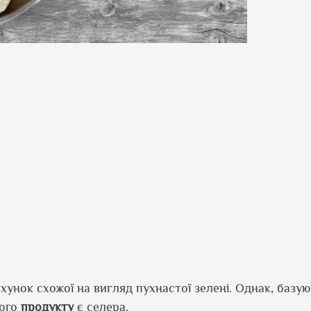
хунок схожої на вигляд пухнастої зелені. Однак, базу
ього
продукту
є селера.