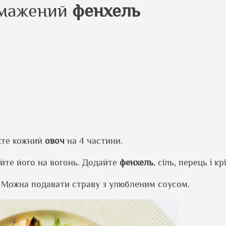
смажений
фенхель
іжте кожний
овоч
на 4 частини.
дайте його на вогонь. Додайте
фенхель
, сіль, перець і крі
и. Можна подавати страву з улюбленим соусом.