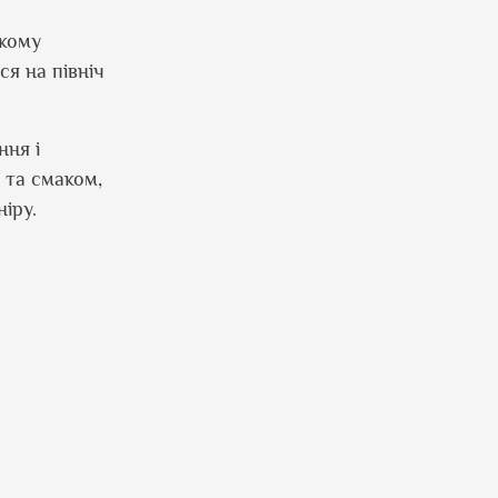
ькому
ся на північ
ння і
м та смаком,
іру.