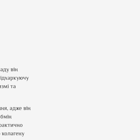
аду він
відхаркуючу
змі та
ня, адже він
обмін
рактично
ю колагену