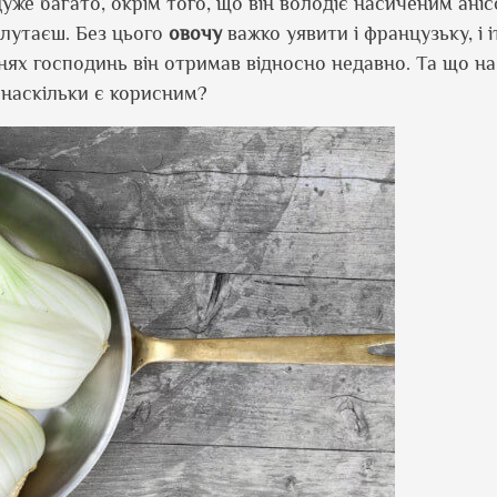
уже багато, окрім того, що він володіє насиченим ані
плутаєш. Без цього
овочу
важко уявити і французьку, і і
нях господинь він отримав відносно недавно. Та що н
 наскільки є корисним?