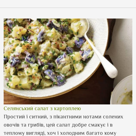
Селянський салат з картоплею
Простий і ситний, з пікантними нотами солених
овочів та грибів, цей салат добре смакує і в
теплому вигляді, хоч і холодним багато кому