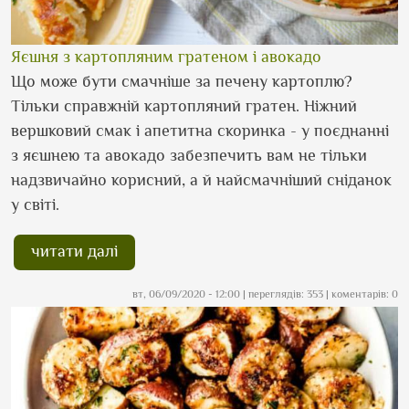
Яєшня з картопляним гратеном і авокадо
Що може бути смачніше за печену картоплю?
Тільки справжній картопляний гратен. Ніжний
вершковий смак і апетитна скоринка - у поєднанні
з яєшнею та авокадо забезпечить вам не тільки
надзвичайно корисний, а й найсмачніший сніданок
у світі.
читати далі
вт, 06/09/2020 - 12:00
| переглядів: 353 | коментарів: 0