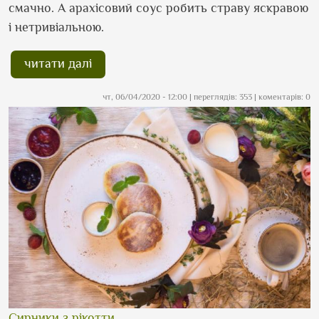
смачно. А арахісовий соус робить страву яскравою
і нетривіальною.
читати далі
чт, 06/04/2020 - 12:00
| переглядів: 353 | коментарів: 0
Сирники з рікотти