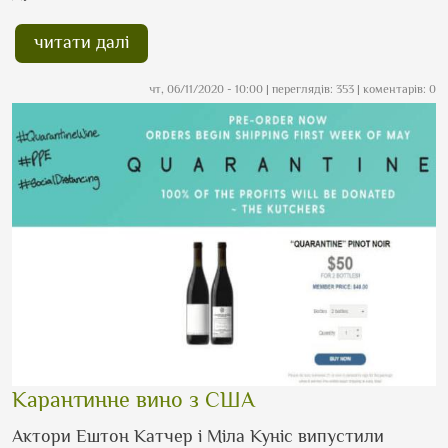
читати далі
чт, 06/11/2020 - 10:00
| переглядів: 353 | коментарів: 0
Карантинне вино з США
Актори Ештон Катчер і Міла Куніс випустили