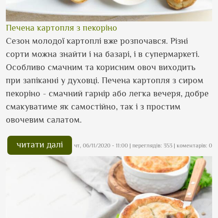
Печена картопля з пекоріно
Сезон молодої картоплі вже розпочався. Різні
сорти можна знайти і на базарі, і в супермаркеті.
Особливо смачним та корисним овоч виходить
при запіканні у духовці. Печена картопля з сиром
пекоріно - смачний гарнір або легка вечеря, добре
смакуватиме як самостійно, так і з простим
овочевим салатом.
читати далі
чт, 06/11/2020 - 11:00
| переглядів: 353 | коментарів: 0