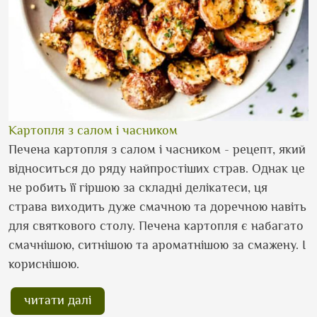
Картопля з салом і часником
Печена картопля з салом і часником - рецепт, який
відноситься до ряду найпростіших страв. Однак це
не робить її гіршою за складні делікатеси, ця
страва виходить дуже смачною та доречною навіть
для святкового столу. Печена картопля є набагато
смачнішою, ситнішою та ароматнішою за смажену. І
кориснішою.
читати далі