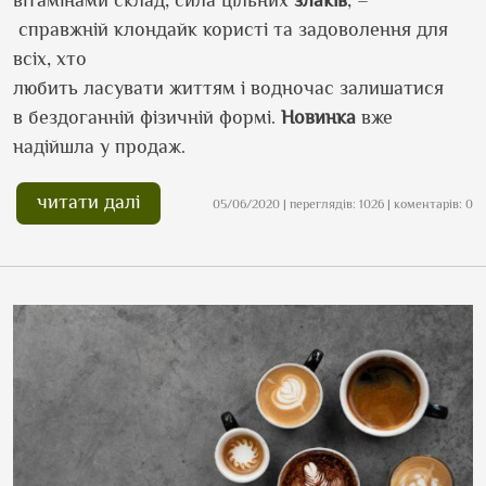
справжній
клондайк
користі та задоволення
для
в
с
і
х, хто
любить
ласувати
життя
м
і
водночас
залишатися
в
бездоганній
фізичній формі.
Новинка
вже
надійшла у продаж
.
читати далі
05/06/2020 | переглядів: 1026 | коментарів: 0