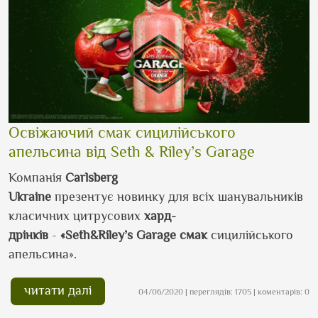
Освіжаючий смак сицилійського
апельсина від Seth & Riley’s Garage
Компанія
Carlsberg
Ukraine
презентує
новинку
для
всіх
шанувальників
класичних цитрусових
хард-
дрінків
-
«
Seth
&
Riley
’
s
Garage
смак
сицилійського
апельсина»
.
читати далі
04/06/2020 | переглядів: 1705 | коментарів: 0