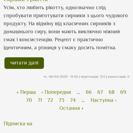
Усім, хто любить рікотту, однозначно слід
спробувати приготувати сирники з цього чудового
продукту. На відміну від класичних сирників з
домашнього сиру, вони мають виключно ніжний
смак і консистенцію. Рецепт є практично
ідентичним, а різниця у смаку досить помітна.
читати далі
чт, 06/04/2020 - 11:00
| переглядів: 353 | коментарів: 0
Розбивка на сторінки
Перша сторінка
Попередня сторінка
Сторінка
Сторінка
Сторінка
Стор
« Перша
‹ Попередня
…
66
67
68
69
Поточна сторінка
Сторінка
Сторінка
Сторінка
Сторінка
Наступна сторінк
70
71
72
73
74
…
Наступна ›
Остання сторінка
Остання »
Підписка на