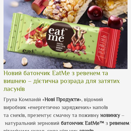
Новий батончик EatMe з ревенем та
вишнею – дієтична розрада для затятих
ласунів
Група Компаній «
Нові Продукти
»,
відомий
виробник
«енергетично заряджених»
напоїв
та
снеків
,
презентує
смачну та
поживну
новинку
–
натуральний
зерновий
батончик
EatMe
™
з
ревенем
вітамінами
склад,
сила цільних
злаків
,
–