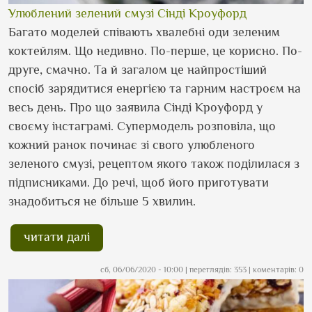
Улюблений зелений смузі Сінді Кроуфорд
Багато моделей співають хвалебні оди зеленим
коктейлям. Що недивно. По-перше, це корисно. По-
друге, смачно. Та й загалом це найпростіший
спосіб зарядитися енергією та гарним настроєм на
весь день. Про що заявила Сінді Кроуфорд у
своєму інстаграмі. Супермодель розповіла, що
кожний ранок починає зі свого улюбленого
зеленого смузі, рецептом якого також поділилася з
підписниками. До речі, щоб його приготувати
знадобиться не більше 5 хвилин.
читати далі
сб, 06/06/2020 - 10:00
| переглядів: 353 | коментарів: 0