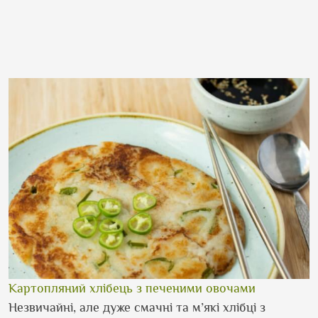
Картопляний хлібець з печеними овочами
Незвичайні, але дуже смачні та м’які хлібці з