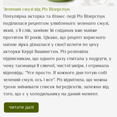
Зелений смузі від Різ Візерспун
Популярна акторка та бізнес-леді Різ Візерспун
поділилася рецептом улюбленого зеленого смузі,
який, з її слів, заміняє їй сніданок вже майже
протягом 10 років. Цікаво, що рецепт корисного
напою зірка дізналася у своєї колеги по цеху
акторки Керрі Вашингтон. Різ розповіла
підписникам, що одного разу спитала у подруги, у
чому таємниця її сяючої, чистої шкіри, і отримала
відповідь: “Усе просто. Я кожного дня готую собі
зелений смузі, ось і все”. Різ відмітила, що можна
трохи змінювати список інгредієнтів, залежно від
того, що є у холодильнику на даний момент.
читати далі