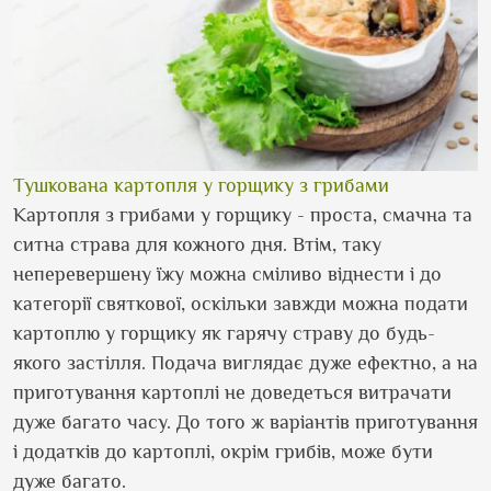
Тушкована картопля у горщику з грибами
Картопля з грибами у горщику - проста, смачна та
ситна страва для кожного дня. Втім, таку
неперевершену їжу можна сміливо віднести і до
категорії святкової, оскільки завжди можна подати
картоплю у горщику як гарячу страву до будь-
якого застілля. Подача виглядає дуже ефектно, а на
приготування картоплі не доведеться витрачати
дуже багато часу. До того ж варіантів приготування
і додатків до картоплі, окрім грибів, може бути
дуже багато.