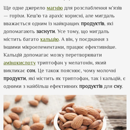
Ще одне джерело
магнію
для розслаблення м’язів
— горіхи. Кеш’ю та арахіс корисні, але мигдаль
вважається одним із найкращих
продуктів
, які
допомагають
заснути
. Усе тому, що мигдаль
містить багато
кальцію
. А він, у поєднання з
іншими мікроелементами, працює ефективніше.
Кальцій допомагає мозку перетворювати
амінокислоту
триптофан у мелатонін, який
викликає
сон
. Це також пояснює, чому молочні
продукти
, які містить як триптофан, так і кальцій, є
одними з найбільш ефективних
продуктів
для
сну
.