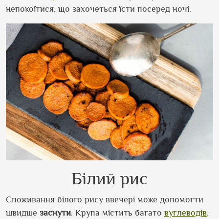
непокоїтися, що захочеться їсти посеред ночі.
Білий рис
Споживання білого рису ввечері може допомогти
швидше
заснути
. Крупа містить багато
вуглеводів
,