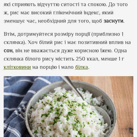
які сприяють відчуттю ситості та спокою. До того
ж, рис має високий глікемічний індекс, який
зменшує час, необхідний для того, щоб
заснути
.
Втім, дотримуйтеся розміру порції (приблизно 1
склянка). Хоч білий рис і має позитивний вплив на
сон
, він не вважається дуже корисною їжею. Одна
склянка білого рису містить 250 ккал, менше 1 г
клітковини
на порцію і мало
білка
.