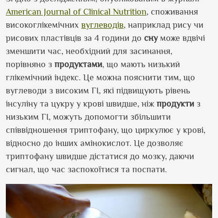
American Journal of Clinical Nutrition
, споживання
високоглікемічних
вуглеводів
, наприклад рису чи
рисових пластівців за 4 години до
сну
може вдвічі
зменшити час, необхідний для засинання,
порівняно з
продуктами
, що мають низький
глікемічний індекс. Це можна пояснити тим, що
вуглеводи з високим ГІ, які підвищують рівень
інсуліну та цукру у крові швидше, ніж
продукти
з
низьким ГІ, можуть допомогти збільшити
співвідношення триптофану, що циркулює у крові,
відносно до інших амінокислот. Це дозволяє
триптофану швидше дістатися до мозку, даючи
сигнал, що час заспокоїтися та поспати.