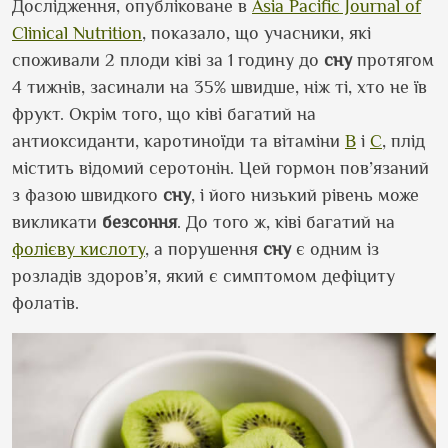
Дослідження, опубліковане в
Asia Pacific Journal of
Clinical Nutrition
, показало, що учасники, які
споживали 2 плоди ківі за 1 годину до
сну
протягом
4 тижнів, засинали на 35% швидше, ніж ті, хто не їв
фрукт. Окрім того, що ківі багатий на
антиоксиданти, каротиноїди та вітаміни
B
і
С
, плід
містить відомий серотонін. Цей гормон пов’язаний
з фазою швидкого
сну
, і його низький рівень може
викликати
безсоння
. До того ж, ківі багатий на
фолієву кислоту
, а порушення
сну
є одним із
розладів здоров’я, який є симптомом дефіциту
фолатів.