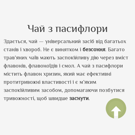
Чай з пасифлори
Здається, чай — універсальний засіб від багатьох
станів і хвороб. Не є винятком і
безсоння
. Багато
трав’яних чаїв мають заспокійливу дію через вміст
флавонів, флавоноїдів і смол. А чай з пасифлори
містить флавон хризин, який має ефективні
протитривожні властивості і є м’яким
заспокійливим засобом, допомагаючи позбутися
тривожності, щоб швидше
заснути
.