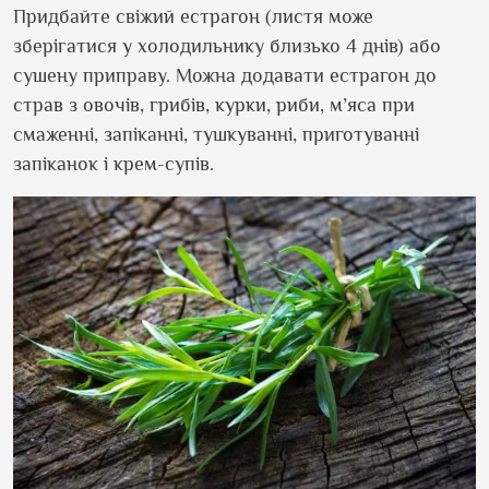
Придбайте свіжий естрагон (листя може
зберігатися у холодильнику близько 4 днів) або
сушену приправу. Можна додавати естрагон до
страв з овочів, грибів, курки, риби, м’яса при
смаженні, запіканні, тушкуванні, приготуванні
запіканок і крем-супів.