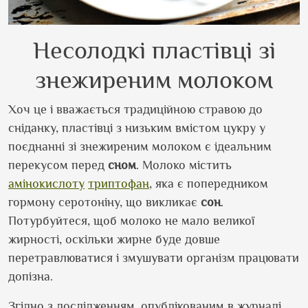
Несолодкі пластівці зі
знежиреним молоком
Хоч це і вважається традиційною стравою до
сніданку, пластівці з низьким вмістом цукру у
поєднанні зі знежиреним молоком є ідеальним
перекусом перед
сном
. Молоко містить
амінокислоту
триптофан
, яка є попередником
гормону серотоніну, що викликає
сон
.
Потурбуйтеся, щоб молоко не мало великої
жирності, оскільки жирне буде довше
перетравлюватися і змушувати організм працювати
допізна.
Згідно з дослідженням, опублікованим в журналі