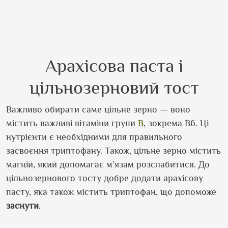
Арахісова паста і
цільнозерновий тост
Важливо обирати саме цільне зерно — воно
містить важливі вітаміни групи
B
, зокрема B6. Ці
нутрієнти є необхідними для правильного
засвоєння триптофану. Також, цільне зерно містить
магній, який допомагає м’язам розслабитися. До
цільнозернового тосту добре додати арахісову
пасту, яка також містить триптофан, що допоможе
заснути
.