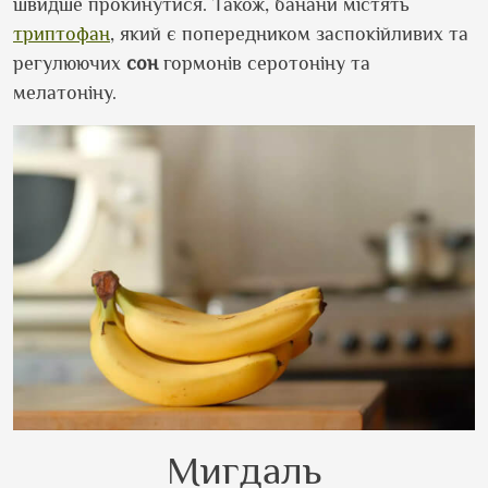
швидше прокинутися. Також, банани містять
триптофан
, який є попередником заспокійливих та
регулюючих
сон
гормонів серотоніну та
мелатоніну.
Мигдаль