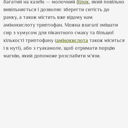
багатий на казеїн — молочний
білок
, який повільно
вивільняється і дозволяє зберегти ситість до
ранку, а також містить вже відому нам
амінокислоту триптофан. Можна взагалі змішати
сир з хумусом для пікантного смаку та більшої
кількості триптофану (
амінокислота
також міситься
і в нуті), або з гуакамоле, щоб отримати порцію
магнію, який допоможе розслабити м’язи.