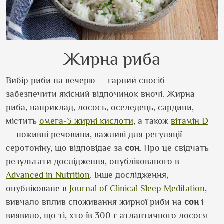
Жирна риба
Вибір риби на вечерю — гарний спосіб
забезпечити якісний відпочинок вночі. Жирна
риба, наприклад, лосось, оселедець, сардини,
містить
омега-3 жирні кислоти
, а також
вітамін D
— поживні речовини, важливі для регуляції
серотоніну, що відповідає за
сон
. Про це свідчать
результати дослідження, опублікованого в
Advanced in Nutrition
. Інше дослідження,
опубліковане в
Journal of Clinical Sleep Meditation
,
вивчало вплив споживання жирної риби на
сон
і
виявило, що ті, хто їв 300 г атлантичного лосося