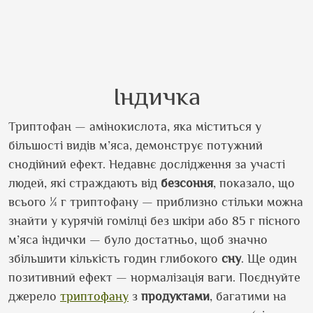
Індичка
Триптофан — амінокислота, яка міститься у
більшості видів м’яса, демонструє потужний
снодійний ефект. Недавнє дослідження за участі
людей, які страждають від
безсоння
, показало, що
всього ¼ г триптофану — приблизно стільки можна
знайти у курячій гомілці без шкіри або 85 г пісного
м’яса індички — було достатньо, щоб значно
збільшити кількість годин глибокого
сну
. Ще один
позитивний ефект — нормалізація ваги. Поєднуйте
джерело
триптофану
з
продуктами
, багатими на