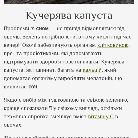
Кучерява капуста
Проблеми зі
сном
— не привід відмовлятися від
овочів. Зелень потрібно їсти, в тому числі і під час
вечері. Овочі забезпечують організм
клітковиною
,
пре- та пробіотиками, які допомагають
підтримувати здоров’я товстої кишки. Кучерява
капуста, як і шпинат, багата на
кальцій
, який
допомагає організму виробляти мелатонін, що
викликає
сон
.
Якщо є вибір між тушкованою та свіжою зеленню,
краще споживати її у свіжому вигляді, оскільки
термічна обробка зменшує вміст
вітаміну С
в
овочах.
Тільки не забувайте, що листова зелень насичена