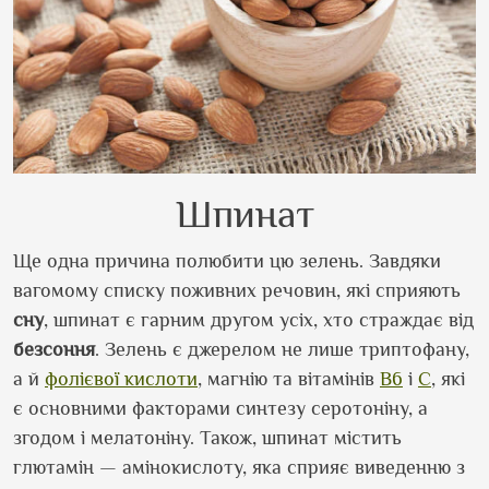
Шпинат
Ще одна причина полюбити цю зелень. Завдяки
вагомому списку поживних речовин, які сприяють
сну
, шпинат є гарним другом усіх, хто страждає від
безсоння
. Зелень є джерелом не лише триптофану,
а й
фолієвої кислоти
, магнію та вітамінів
B6
і
С
, які
є основними факторами синтезу серотоніну, а
згодом і мелатоніну. Також, шпинат містить
глютамін — амінокислоту, яка сприяє виведенню з