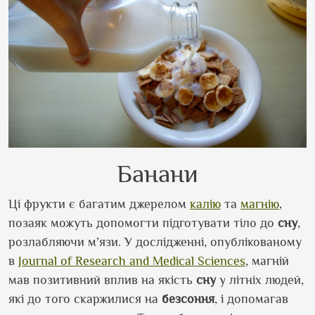
Банани
Ці фрукти є багатим джерелом
калію
та
магнію
,
позаяк можуть допомогти підготувати тіло до
сну
,
розлабляючи м’язи. У дослідженні, опублікованому
в
Journal of Research and Medical Sciences
, магній
мав позитивний вплив на якість
сну
у літніх людей,
які до того скаржилися на
безсоння
, і допомагав