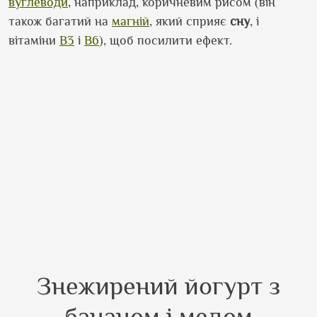
вуглеводи
, наприклад, коричневим рисом (він
також багатий на
магній
, який сприяє
сну
, і
вітаміни
B3
і
B6
), щоб посилити ефект.
Знежирений йогурт з
бананом і медом