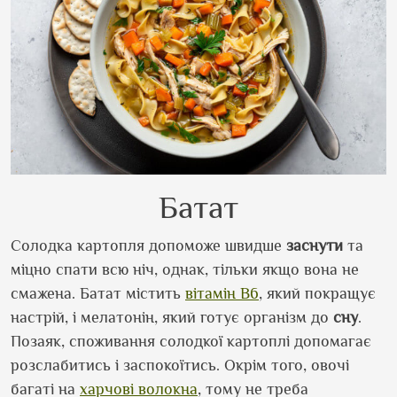
Батат
Солодка картопля допоможе швидше
заснути
та
міцно спати всю ніч, однак, тільки якщо вона не
смажена. Батат містить
вітамін B6
, який покращує
настрій, і мелатонін, який готує організм до
сну
.
Позаяк, споживання солодкої картоплі допомагає
розслабитись і заспокоїтись. Окрім того, овочі
багаті на
харчові волокна
, тому не треба