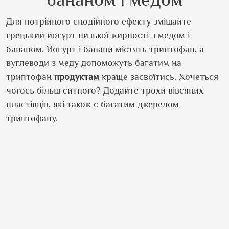
Для потрійного снодійного ефекту змішайте
грецький йогурт низької жирності з медом і
бананом. Йогурт і банани містять триптофан, а
вуглеводи з меду допоможуть багатим на
триптофан
продуктам
краще засвоїтись. Хочеться
чогось більш ситного? Додайте трохи вівсяних
пластівців, які також є багатим джерелом
триптофану.