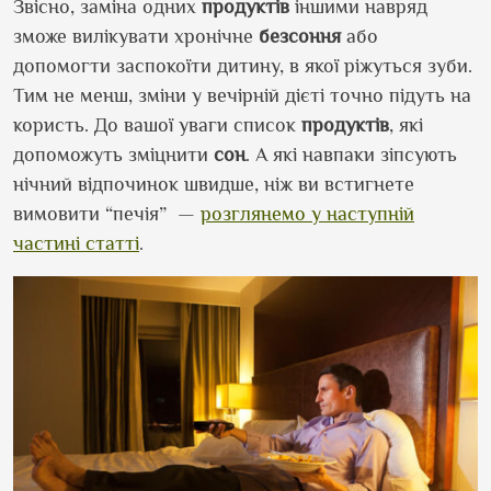
Звісно, заміна одних
продуктів
іншими навряд
зможе вилікувати хронічне
безсоння
або
допомогти заспокоїти дитину, в якої ріжуться зуби.
Тим не менш, зміни у вечірній дієті точно підуть на
користь. До вашої уваги список
продуктів
, які
допоможуть зміцнити
сон
. А які навпаки зіпсують
нічний відпочинок швидше, ніж ви встигнете
вимовити “печія” —
розглянемо у наступній
частині статті
.